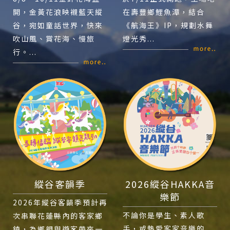
開，金黃花浪映襯藍天縱
在壽豐鄉鯉魚潭，結合
谷，宛如童話世界，快來
《航海王》IP，規劃水舞
吹山風、賞花海、慢旅
燈光秀...
行。...
縱谷客韻季
2026縱谷HAKKA音
樂節
2026年縱谷客韻季預計再
不論你是學生、素人歌
次串聯花蓮縣內的客家鄉
手，或熱愛客家音樂的
鎮，為鄉親與遊客帶來一